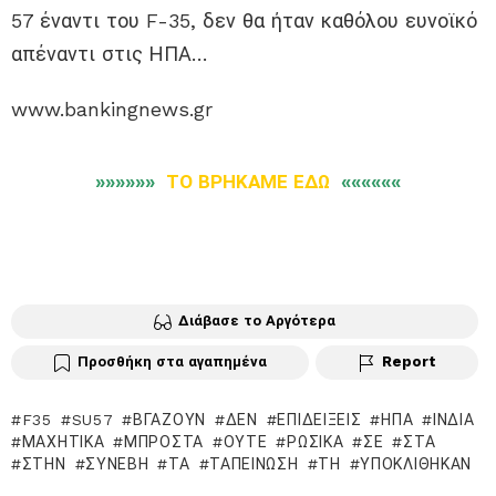
57 έναντι του F-35, δεν θα ήταν καθόλου ευνοϊκό
απέναντι στις ΗΠΑ…
www.bankingnews.gr
»»»»»»
ΤΟ ΒΡΗΚΑΜΕ ΕΔΩ
««««««
Διάβασε το Αργότερα
Προσθήκη στα αγαπημένα
Report
F35
SU57
ΒΓΆΖΟΥΝ
ΔΕΝ
ΕΠΙΔΕΊΞΕΙΣ
ΗΠΑ
ΙΝΔΊΑ
ΜΑΧΗΤΙΚΆ
ΜΠΡΟΣΤΆ
ΟΎΤΕ
ΡΩΣΙΚΆ
ΣΕ
ΣΤΑ
ΣΤΗΝ
ΣΥΝΈΒΗ
ΤΑ
ΤΑΠΕΊΝΩΣΗ
ΤΗ
ΥΠΟΚΛΊΘΗΚΑΝ