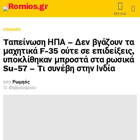
L
Μενού
ΕΠΊΚΑΙΡΑ
Tαπείνωση ΗΠΑ – Δεν βγάζουν τα
μαχητικά F-35 ούτε σε επιδείξεις,
υποκλίθηκαν μπροστά στα ρωσικά
Su-57 – Tι συνέβη στην Ινδία
από
Ρωμηός
12 Φεβρουαρίου