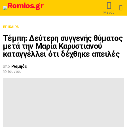
L
Μενού
ΕΠΊΚΑΙΡΑ
Τέμπη: Δεύτερη συγγενής θύματος
μετά την Μαρία Καρυστιανού
καταγγέλλει ότι δέχθηκε απειλές
από
Ρωμηός
19 Ιουνίου