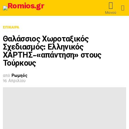
L
Μενού
ΕΠΊΚΑΙΡΑ
Θαλάσσιος Χωροταξικός
Σχεδιασμός: Ελληνικός
ΧΑΡΤΗΣ-«απάντηση» στους
Τούρκους
από
Ρωμηός
16 Απριλίου