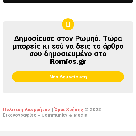
Δημοσίευσε στον Ρωμηό. Τώρα
ΔΗΜΟΣΊΕΥΣΕ
ΣΤΟΝ
μπορείς κι εσύ να δεις το άρθρο
ΡΩΜΗΌ
σου δημοσιευμένο στο
Romios.gr
Νέα Δημοσίευση
Πολιτική Απορρήτου
|
Όροι Χρήσης
© 2023
Εικονογραφίες - Community & Media