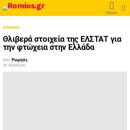
L
Μενού
ΕΠΊΚΑΙΡΑ
Θλιβερά στοιχεία της ΕΛΣΤΑΤ για
την φτώχεια στην Ελλάδα
από
Ρωμηός
18 Απριλίου