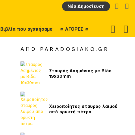
LOGIN
Α
Νέα Δημοσίευση
F
SWITCH
Βιβλία που αγαπήσαμε
# ΑΓΟΡΕΣ #
U
SKIN
ΑΠΌ PARADOSIAKO.GR
ο
Σταυρός Ασημένιος με Βίδα
19x30mm
Χειροποίητος σταυρός λαιμού
από ορυκτή πέτρα