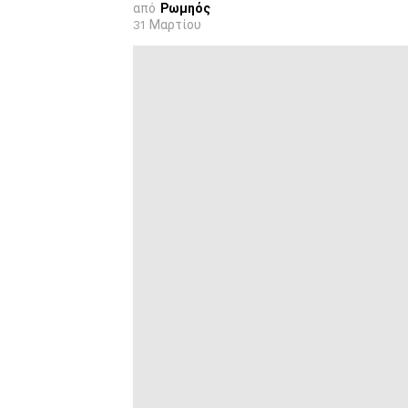
από
Ρωμηός
31 Μαρτίου