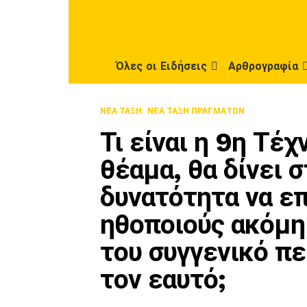
Όλες οι Ειδήσεις
Αρθρογραφία
ΝΈΑ ΤΆΞΗ
ΝΈΑ ΤΆΞΗ ΠΡΑΓΜΆΤΩΝ
Τι είναι η 9η Τέ
θέαμα, θα δίνει 
δυνατότητα να επ
ηθοποιούς ακόμη
του συγγενικό πε
τον εαυτό;