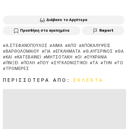
Διάβασε το Αργότερα
Προσθήκη στα αγαπημένα
Report
Α.ΣΤΕΦΑΝΌΠΟΥΛΟΣ
ΑΊΜΑ
ΑΠΌ
ΑΠΟΚΑΛΎΨΕΙΣ
ΒΑΡΘΟΛΟΜΑΊΟΥ
ΓΙΑ
ΕΓΚΛΉΜΑΤΑ
Θ.ΑΥΓΕΡΙΝΌΣ
ΘΑ
ΚΑΙ
ΚΑΤΕΒΑΊΝΕΙ
ΜΗΤΣΟΤΆΚΗ
ΟΙ
ΟΥΚΡΑΝΊΑ
ΠΝΊΞΕΙ
ΠΌΛΗ
ΠΟΥ
ΣΥΓΚΛΟΝΙΣΤΙΚΟΊ
ΤΑ
ΤΗΝ
ΤΟ
ΤΡΟΜΕΡΈΣ
ΠΕΡΙΣΣΌΤΕΡΑ ΑΠΌ:
ΕΚΛΕΚΤΆ