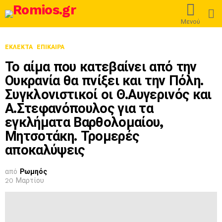
L
Μενού
ΕΚΛΕΚΤΆ
ΕΠΊΚΑΙΡΑ
Το αίμα που κατεβαίνει από την
Ουκρανία θα πνίξει και την Πόλη.
Συγκλονιστικοί οι Θ.Αυγερινός και
Α.Στεφανόπουλος για τα
εγκλήματα Βαρθολομαίου,
Μητσοτάκη. Τρομερές
αποκαλύψεις
από
Ρωμηός
20 Μαρτίου