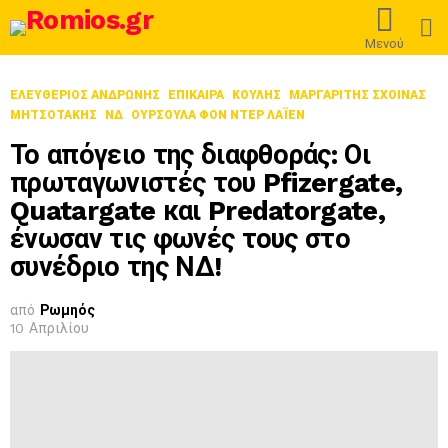
L
Μενού
ΕΛΕΥΘΕΡΙΟΣ ΑΝΔΡΩΝΗΣ
ΕΠΊΚΑΙΡΑ
ΚΟΥΛΗΣ
ΜΑΡΓΑΡΊΤΗΣ ΣΧΟΙΝΆΣ
ΜΗΤΣΟΤΑΚΗΣ
ΝΔ
ΟΎΡΣΟΥΛΑ ΦΟΝ ΝΤΕΡ ΛΆΙΕΝ
Το απόγειο της διαφθοράς: Οι
πρωταγωνιστές του Pfizergate,
Quatargate και Predatorgate,
ένωσαν τις φωνές τους στο
συνέδριο της ΝΔ!
από
Ρωμηός
10 Απριλίου