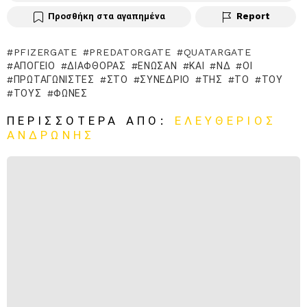
Προσθήκη στα αγαπημένα
Report
PFIZERGATE
PREDATORGATE
QUATARGATE
ΑΠΌΓΕΙΟ
ΔΙΑΦΘΟΡΆΣ
ΈΝΩΣΑΝ
ΚΑΙ
ΝΔ
ΟΙ
ΠΡΩΤΑΓΩΝΙΣΤΈΣ
ΣΤΟ
ΣΥΝΈΔΡΙΟ
ΤΗΣ
ΤΟ
ΤΟΥ
ΤΟΥΣ
ΦΩΝΈΣ
ΠΕΡΙΣΣΌΤΕΡΑ ΑΠΌ:
ΕΛΕΥΘΕΡΙΟΣ
ΑΝΔΡΩΝΗΣ