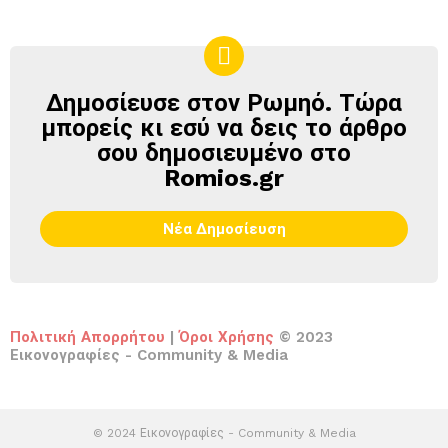
Δημοσίευσε στον Ρωμηό. Τώρα
ΔΗΜΟΣΊΕΥΣΕ
ΣΤΟΝ
μπορείς κι εσύ να δεις το άρθρο
ΡΩΜΗΌ
σου δημοσιευμένο στο
Romios.gr
Νέα Δημοσίευση
Πολιτική Απορρήτου
|
Όροι Χρήσης
© 2023
Εικονογραφίες - Community & Media
© 2024 Εικονογραφίες - Community & Media