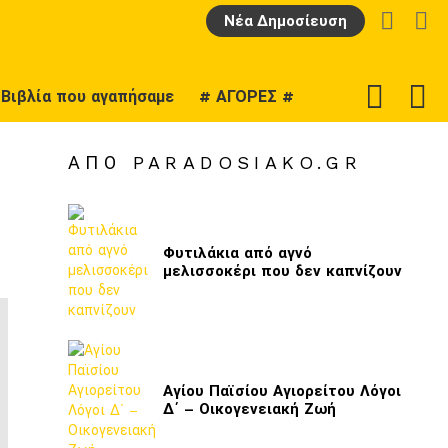
LOGIN
Α
Νέα Δημοσίευση
F
SWITCH
Βιβλία που αγαπήσαμε
# ΑΓΟΡΕΣ #
U
SKIN
ΑΠΌ PARADOSIAKO.GR
Φυτιλάκια από αγνό
μελισσοκέρι που δεν καπνίζουν
Αγίου Παϊσίου Αγιορείτου Λόγοι
Δ΄ – Οικογενειακή Ζωή