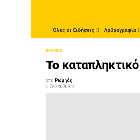
Όλες οι Ειδήσεις
Αρθρογραφία
ΚΌΣΜΟΣ
To καταπληκτικό
από
Ρωμηός
6 Δεκεμβρίου