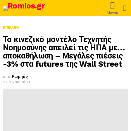
L
Μενού
ΕΠΊΚΑΙΡΑ
Το κινεζικό μοντέλο Τεχνητής
Νοημοσύνης απειλεί τις ΗΠΑ με…
αποκαθήλωση – Μεγάλες πιέσεις
-3% στα futures της Wall Street
από
Ρωμηός
27 Ιανουαρίου