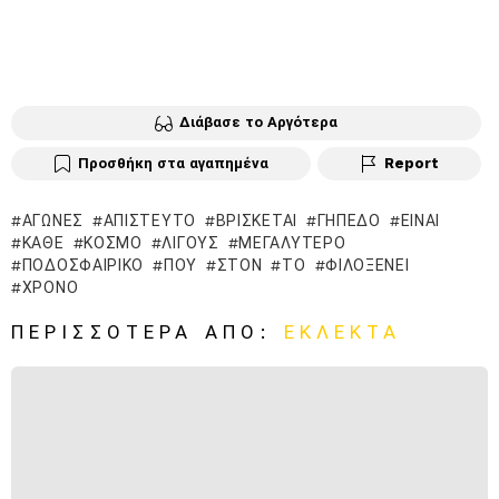
Διάβασε το Αργότερα
Προσθήκη στα αγαπημένα
Report
ΑΓΏΝΕΣ
ΑΠΊΣΤΕΥΤΟ
ΒΡΊΣΚΕΤΑΙ
ΓΉΠΕΔΟ
ΕΊΝΑΙ
ΚΆΘΕ
ΚΌΣΜΟ
ΛΊΓΟΥΣ
ΜΕΓΑΛΎΤΕΡΟ
ΠΟΔΟΣΦΑΙΡΙΚΌ
ΠΟΥ
ΣΤΟΝ
ΤΟ
ΦΙΛΟΞΕΝΕΊ
ΧΡΌΝΟ
ΠΕΡΙΣΣΌΤΕΡΑ ΑΠΌ:
ΕΚΛΕΚΤΆ