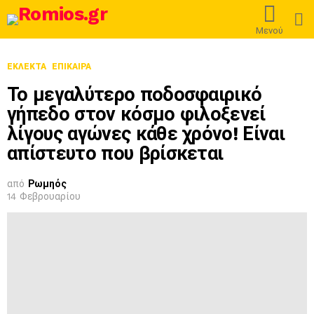
L
Μενού
ΕΚΛΕΚΤΆ
ΕΠΊΚΑΙΡΑ
Το μεγαλύτερο ποδοσφαιρικό
γήπεδο στον κόσμο φιλοξενεί
λίγους αγώνες κάθε χρόνο! Είναι
απίστευτο που βρίσκεται
από
Ρωμηός
14 Φεβρουαρίου