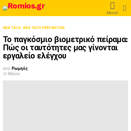
L
Μενού
ΝΈΑ ΤΆΞΗ
ΝΈΑ ΤΆΞΗ ΠΡΑΓΜΆΤΩΝ
Το παγκόσμιο βιομετρικό πείραμα:
Πώς οι ταυτότητες μας γίνονται
εργαλείο ελέγχου
από
Ρωμηός
31 Μαΐου