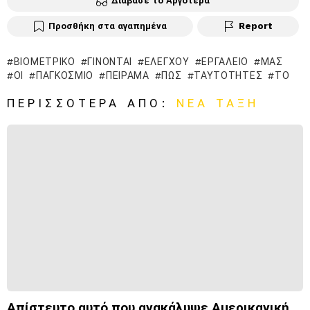
Διάβασε το Αργότερα
Προσθήκη στα αγαπημένα
Report
ΒΙΟΜΕΤΡΙΚΌ
ΓΊΝΟΝΤΑΙ
ΕΛΈΓΧΟΥ
ΕΡΓΑΛΕΊΟ
ΜΑΣ
ΟΙ
ΠΑΓΚΌΣΜΙΟ
ΠΕΊΡΑΜΑ
ΠΩΣ
ΤΑΥΤΌΤΗΤΕΣ
ΤΟ
ΠΕΡΙΣΣΌΤΕΡΑ ΑΠΌ:
ΝΈΑ ΤΆΞΗ
Απίστευτο αυτό που ανακάλυψε Αμερικανική