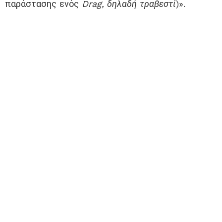
παράστασης ενός
Drag
, δηλαδή τραβεστί
)».