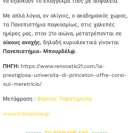
να εξασκούν το επάγγελμα τους με ασφάλεια.
Με απλά λόγια, εν ολίγοις, ο ακαδημαϊκός χώρος,
τα Πανεπιστήμια παγκοσμίως, στις χαλεπές
ημέρες μας, στον 21
ο
αιώνα, μετατρέπονται σε
οίκους ανοχής
, δηλαδή κυριολεκτικά γίνονται
Πανεπιστήμια- Μπουρδέλ@
.
ΠΗΓΗ:
https://www.renovatio21.com/la-
prestigiosa-universita-di-princeton-offre-corsi-
sul-meretricio/
Μετάφραση :
Βόρειος Παρατηρητής
www.triklopodia.gr
»»»»»»
ΤΟ ΒΡΗΚΑΜΕ ΕΔΩ
««««««