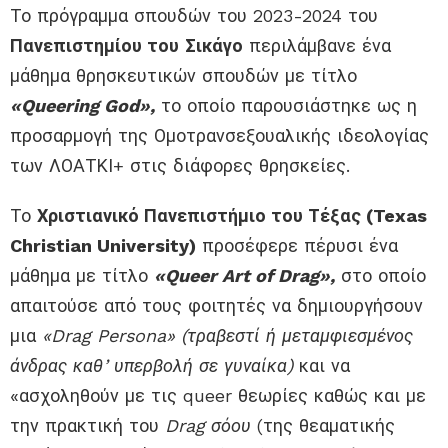
Το πρόγραμμα σπουδών
του
2023-2024 του
Πανεπιστημίου του
Σικάγο
περιλάμβανε ένα
μάθημα θρησκευτικών σπουδών με τίτλο
«
Queering God
»
,
το οποίο
παρουσιάστηκε
ως
η
προσαρμογή
της
Ο
μοτρανσ
ε
ξουαλ
ικής
ιδεολογίας
των
ΛΟΑΤΚΙ
+
σ
τις
διάφορες θρησκείες.
Το
Χριστιανικό Πανεπιστήμιο του Τέξας
(
Texas
Christian University
)
προσέφερε πέρυσι ένα
μάθημα
με τίτλο
«Queer Art of Drag»,
σ
το οποίο
απαιτούσε από τους φοιτητές να δημιουργήσουν
μια
«Drag Persona»
(τραβεστί ή μεταμφιεσμένος
άνδρας καθ’ υπερβολή σε γυναίκα)
και να
«ασχοληθούν με
τις
queer θεωρίες καθώς
και με
την πρακτική
του
Drag σόου
(της θεαματικής