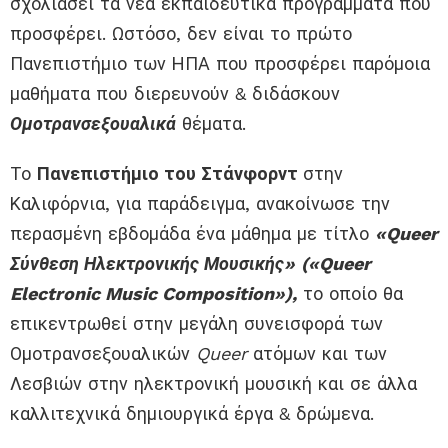
σχολιάσει τ
α
νέ
α
εκπαιδευτικ
ά
προγράμματα
που
προσφέρει.
Ωστόσο, δεν είναι το πρώτο
Π
ανεπιστήμιο των ΗΠΑ που προσφέρει
παρόμοια
μαθήματα που διερευνούν
& διδάσκουν
Ο
μοτρανσ
ε
ξουαλ
ικά
θέματα.
Το
Πανεπιστήμιο του Στάνφορντ
στην
Καλιφόρνια, για παράδειγμα, ανακοίνωσε την
περασμένη εβδομάδα ένα μάθημα με τίτλο
«
Queer
Σύ
νθεση
Η
λεκτρονικής
Μ
ουσικής
»
(
«Queer
Electronic Music Composition»
)
,
το οποίο θα
επικεντρωθεί στ
ην
μεγάλη
συνεισφορ
ά
των
Ο
μοτρανσ
ε
ξουαλ
ικών
Queer
ατόμων
και των
Λ
εσβιών στην ηλεκτρονική μουσική και σε
άλλα
καλλιτεχνικά
δημιουργικά έργα
& δρώμενα
.