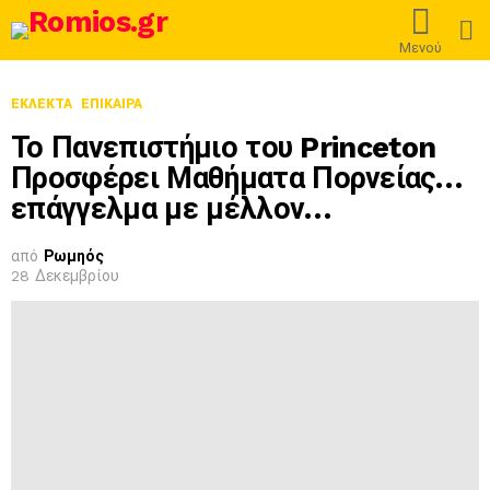
L
Μενού
ΕΚΛΕΚΤΆ
ΕΠΊΚΑΙΡΑ
Το Πανεπιστήμιο του Princeton
Προσφέρει Μαθήματα Πορνείας…
επάγγελμα με μέλλον…
από
Ρωμηός
28 Δεκεμβρίου