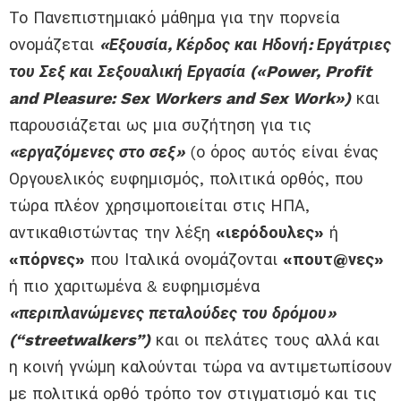
Το
Π
ανεπιστημιακό μάθημα για την πορνεία
ονομάζεται
«Εξουσία,
Κ
έρδος και
Ηδονή
:
Εργάτριες
του Σεξ
και
Σ
εξουαλική
Ε
ργασία
(
«Power, Profit
and Pleasure: Sex Workers and Sex Work»
)
και
παρουσιάζεται ως μια συζήτηση για τις
«
εργαζόμενες στο σεξ
»
(
ο όρος αυτός είναι
ένας
Ο
ργουελικός ευφημισμός
,
πολιτικά ορθ
ός,
που
τώρα
πλέον χρησιμοποι
είται
στις ΗΠΑ
,
αντικαθιστώντας την λέξη
«
ιερόδουλες
»
ή
«πόρνες»
που Ιταλικά ονομάζονται
«πουτ@νες»
ή πιο
χαριτωμένα
&
ευφημισμέν
α
«
περιπλανώμενες
πεταλούδες
του δρόμου
»
(
“streetwalkers”)
και οι πελάτες τους
αλλά και
η κοινή γνώμη
καλούνται
τώρα να αντιμετωπίσουν
με πολιτικά ορθό τρόπο τον στιγματισμό και τις