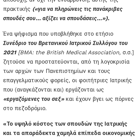
πρακτικής
(«για να
πληρώνεις τις
πανάκριβες
σπουδές σου…
αξίζει να σπουδάσεις…»).
Ένα ψήφισμα που
υποβλήθηκε
στο ετήσιο
Σ
υνέδριο του Βρετανικού Ιατρικού Συλλόγου του
2021
[BMA: the British Medical Association,
σ.σ.]
ζητούσε να προστατεύονται,
από τη λογοκρισία
των αρχών των Π
ανεπιστ
ημίων
και τους
επαγγελματικούς φορείς
,
οι
φοιτήτριες
Ι
ατρικής
που
(αναγκάζονται και)
εργάζονται ως
«
εργαζόμενες του σεξ
»
και έχουν βγει ως πόρνες
στο πεζοδρόμιο.
«Το υψηλό κόστος των σπουδών της Ιατρικής
και τα απαράδεκτα χαμηλά επίπεδα οικονομικής