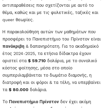
αντιπαραθέσεις
που σχετίζονται
με
αυτό
το
θέμα, καθώς και με τις φυλετικές, ταξικές και
queer
θεωρίες
.
Η παρακολούθηση
αυτών των μαθημάτων που
προσφέρει το Πανεπιστήμιο
του Πρίνστον
είναι
πανάκριβη
& δαπανηρότατη.
Για το ακαδημαϊκό
έτος 2024-2025, τα
ετήσια
δίδακτρα έχουν
οριστεί στα
$
59.710
δολάρια, με το συνολικό
κόστος φοίτησης,
μέσα στο οποίο
συμπεριλαμβ
άνεται το
δωμ
άτιο διαμονής
,
η
διατροφή και
οι φόροι & τα τέλη
, να υπερβαίνει
τα
$
80.000
δολάρια
.
Το
Πανεπιστήμιο
Πρίνστον
δεν έχει ακόμη