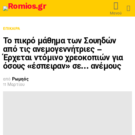
L
Μενού
ΕΠΊΚΑΙΡΑ
Το πικρό μάθημα των Σουηδών
από τις ανεμογεννήτριες –
Έρχεται ντόμινο χρεοκοπιών για
όσους «έσπειραν» σε… ανέμους
από
Ρωμηός
11 Μαρτίου