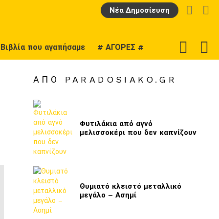
LOGIN
Α
Νέα Δημοσίευση
F
SWITCH
Βιβλία που αγαπήσαμε
# ΑΓΟΡΕΣ #
U
SKIN
ΑΠΌ PARADOSIAKO.GR
Φυτιλάκια από αγνό
μελισσοκέρι που δεν καπνίζουν
Θυμιατό κλειστό μεταλλικό
μεγάλο – Ασημί