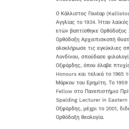
Ο Κάλλιστος Γουέαρ (Kallist
Αγγλίας το 1934. Ήταν λαϊκός
ετών βαπτίσθηκε Ορθόδοξος Χ
Ορθόδοξη Αρχιεπισκοπή Θυατ
ολοκλήρωσε τις εγκύκλιες σ
Λονδίνου, σπούδασε φιλολογί
Οξφόρδης, όπου έλαβε πτυχίο
Honours και τελικά το 1965 
Μάρκου του Ερημίτη. Το 1959 
Fellow στο Πανεπιστήμιο Πρίν
Spalding Lecturer in Easter
Οξφόρδης, μέχρι το 2001, διδ
Ορθόδοξη θεολογία.