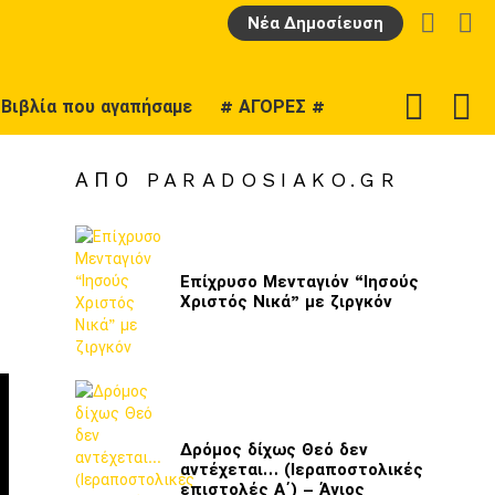
LOGIN
Α
Νέα Δημοσίευση
F
SWITCH
Βιβλία που αγαπήσαμε
# ΑΓΟΡΕΣ #
U
SKIN
ΑΠΌ PARADOSIAKO.GR
Επίχρυσο Μενταγιόν “Ιησούς
Χριστός Νικά” με ζιργκόν
Δρόμος δίχως Θεό δεν
αντέχεται… (Ιεραποστολικές
επιστολές Α΄) – Άγιος