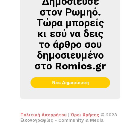
Δημοσίευσε
ΣΤΟΝ
στον Ρωμηό.
ΡΩΜΗΌ
Τώρα μπορείς
κι εσύ να δεις
το άρθρο σου
δημοσιευμένο
στο Romios.gr
Νέα Δημοσίευση
Πολιτική Απορρήτου
|
Όροι Χρήσης
© 2023
Εικονογραφίες - Community & Media