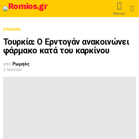
L
Μενού
ΕΠΊΚΑΙΡΑ
Τουρκία: Ο Ερντογάν ανακοινώνει
φάρμακο κατά του καρκίνου
από
Ρωμηός
3 Ιουνίου