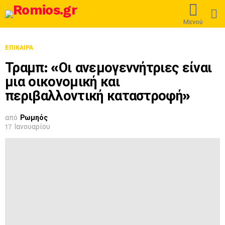
L
Μενού
ΕΠΊΚΑΙΡΑ
Τραμπ: «Οι ανεμογεννήτριες είναι
μια οικονομική και
περιβαλλοντική καταστροφή»
από
Ρωμηός
17 Ιανουαρίου