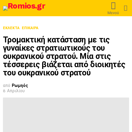
L
Μενού
ΕΚΛΕΚΤΆ
ΕΠΊΚΑΙΡΑ
Τρομακτική κατάσταση με τις
γυναίκες στρατιωτικούς του
ουκρανικού στρατού. Μία στις
τέσσερεις βιάζεται από διοικητές
του ουκρανικού στρατού
από
Ρωμηός
8 Απριλίου