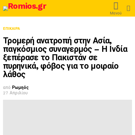
L
Μενού
ΕΠΊΚΑΙΡΑ
Τρομερή ανατροπή στην Ασία,
παγκόσμιος συναγερμός – Η Ινδία
ξεπέρασε το Πακιστάν σε
πυρηνικά, φόβος για το μοιραίο
λάθος
από
Ρωμηός
27 Απριλίου