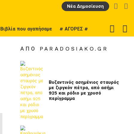
LOGIN
Α
Νέα Δημοσίευση
F
SWITCH
Βιβλία που αγαπήσαμε
# ΑΓΟΡΕΣ #
U
SKIN
ΑΠΌ PARADOSIAKO.GR
Βυζαντινός ασημένιος σταυρός
με ζιργκόν πέτρα, από ασήμι
925 και ρόδιο με χρυσό
περίγραμμα