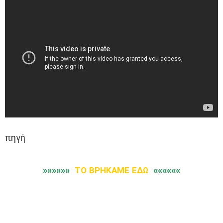
πηγή
»»»»»»
ΤΟ ΒΡΗΚΑΜΕ ΕΔΩ
««««««