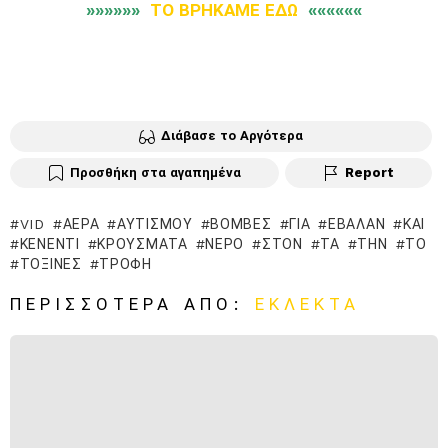
»»»»»»
ΤΟ ΒΡΗΚΑΜΕ ΕΔΩ
««««««
Διάβασε το Αργότερα
Προσθήκη στα αγαπημένα
Report
VID
ΑΈΡΑ
ΑΥΤΙΣΜΟΎ
ΒΌΜΒΕΣ
ΓΙΑ
ΈΒΑΛΑΝ
ΚΑΙ
ΚΈΝΕΝΤΙ
ΚΡΟΎΣΜΑΤΑ
ΝΕΡΌ
ΣΤΟΝ
ΤΑ
ΤΗΝ
ΤΟ
ΤΟΞΊΝΕΣ
ΤΡΟΦΉ
ΠΕΡΙΣΣΌΤΕΡΑ ΑΠΌ:
ΕΚΛΕΚΤΆ