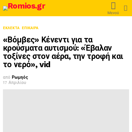
L
Μενού
ΕΚΛΕΚΤΆ
ΕΠΊΚΑΙΡΑ
«Βόμβες» Κένεντι για τα
κρούσματα αυτισμού: «Έβαλαν
τοξίνες στον αέρα, την τροφή και
το νερό», vid
από
Ρωμηός
17 Απριλίου