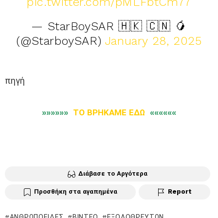
pic.twitter.com/pMLFbtCm77
— StarBoySAR 🇭🇰 🇨🇳 🥭
(@StarboySAR)
January 28, 2025
πηγή
»»»»»»
ΤΟ ΒΡΗΚΑΜΕ ΕΔΩ
««««««
Διάβασε το Αργότερα
Προσθήκη στα αγαπημένα
Report
ΑΝΘΡΩΠΟΕΙΔΈΣ
ΒΊΝΤΕΟ
ΕΞΟΛΟΘΡΕΥΤΏΝ