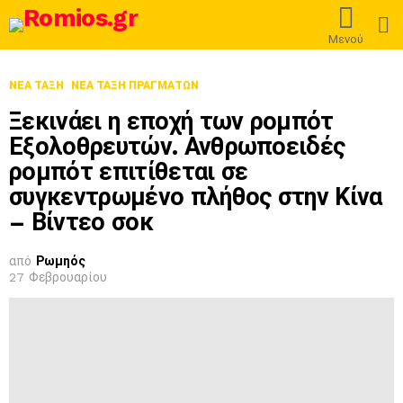
L
Μενού
ΝΈΑ ΤΆΞΗ
ΝΈΑ ΤΆΞΗ ΠΡΑΓΜΆΤΩΝ
Ξεκινάει η εποχή των ρομπότ
Εξολοθρευτών. Ανθρωποειδές
ρομπότ επιτίθεται σε
συγκεντρωμένο πλήθος στην Κίνα
– Βίντεο σοκ
από
Ρωμηός
27 Φεβρουαρίου