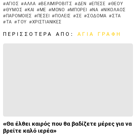
ΆΓΙΟΣ
ΑΛΛΆ
ΒΕΛΙΜΊΡΟΒΙΤΣ
ΔΕΝ
ΈΠΕΣΕ
ΘΕΟΎ
ΘΥΜΌΣ
ΚΑΙ
ΜΕ
ΜΌΝΟ
ΜΠΟΡΕΊ
ΝΑ
ΝΙΚΌΛΑΟΣ
ΠΑΡΌΜΟΙΕΣ
ΠΈΣΕΙ
ΠΌΛΕΙΣ
ΣΕ
ΣΌΔΟΜΑ
ΣΤΑ
ΤΑ
ΤΟΥ
ΧΡΙΣΤΙΑΝΙΚΈΣ
ΠΕΡΙΣΣΌΤΕΡΑ ΑΠΌ:
ΑΓΙΑ ΓΡΑΦΗ
«Θα έλθει καιρός που θα βαδίζετε μέρες για να
βρείτε καλό ιερέα»