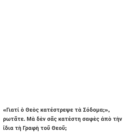
«Γιατί ὁ Θεὸς κατέστρεψε τὰ Σόδομα;»,
ρωτᾶτε. Μὰ δὲν σᾶς κατέστη σαφὲς ἀπὸ τὴν
ἴδια τὴ Γραφὴ τοῦ Θεοῦ;