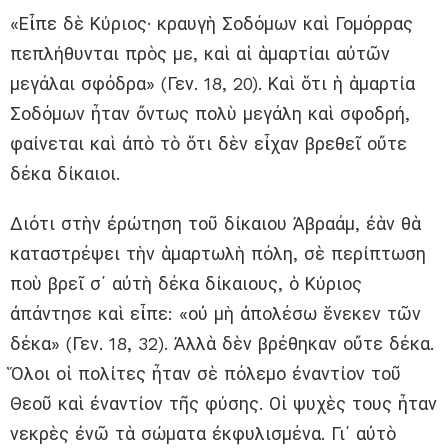
«Εἶπε δὲ Κύριος· κραυγὴ Σοδόμων καὶ Γομόρρας
πεπλήθυνται πρὸς με, καὶ αἱ ἁμαρτίαι αὐτῶν
μεγάλαι σφόδρα» (Γεν. 18, 20). Καὶ ὅτι ἡ ἁμαρτία
Σοδόμων ἦταν ὄντως πολὺ μεγάλη καὶ σφοδρή,
φαίνεται καὶ ἀπὸ τὸ ὅτι δὲν εἶχαν βρεθεῖ οὔτε
δέκα δίκαιοι.
Διότι στὴν ἐρώτηση τοῦ δίκαιου Ἀβραάμ, ἐὰν θὰ
καταστρέψει τὴν ἁμαρτωλὴ πόλη, σὲ περίπτωση
ποὺ βρεῖ σ΄ αὐτὴ δέκα δίκαιους, ὁ Κύριος
ἀπάντησε καὶ εἶπε: «οὐ μὴ ἀπολέσω ἕνεκεν τῶν
δέκα» (Γεν. 18, 32). Ἀλλὰ δὲν βρέθηκαν οὔτε δέκα.
Ὅλοι οἱ πολίτες ἦταν σὲ πόλεμο ἐναντίον τοῦ
Θεοῦ καὶ ἐναντίον τῆς φύσης. Οἱ ψυχὲς τους ἦταν
νεκρὲς ἐνῶ τὰ σώματα ἐκφυλισμένα. Γι΄ αὐτὸ