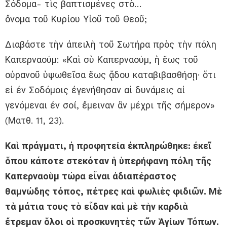
Σόδομα- τὶς βαπτισμένες στὸ…
ὄνομα τοῦ Κυρίου Υἱοῦ τοῦ Θεοῦ;
Διαβάστε τὴν ἀπειλὴ τοῦ Σωτήρα πρὸς τὴν πόλη
Καπερναούμ: «Καὶ σὺ Καπερναούμ, ἡ ἕως τοῦ
οὐρανοῦ ὑψωθεῖσα ἕως ᾅδου καταβιβασθήσῃ· ὅτι
εἰ ἐν Σοδόμοις ἐγενήθησαν αἱ δυνάμεις αἱ
γενόμεναι ἐν σοί, ἔμειναν ἂν μέχρι τῆς σήμερον»
(Ματθ. 11, 23).
Καὶ πράγματι, ἡ προφητεία ἐκπληρώθηκε: ἐκεῖ
ὅπου κάποτε στεκόταν ἡ ὑπερήφανη πόλη τῆς
Καπερναοὺμ τώρα εἶναι ἀδιαπέραστος
θαμνώδης τόπος, πέτρες καὶ φωλιὲς φιδιῶν. Μὲ
τὰ μάτια τους τὸ εἶδαν καὶ μὲ τὴν καρδιὰ
ἔτρεμαν ὅλοι οἱ προσκυνητὲς τῶν Ἁγίων Τόπων.