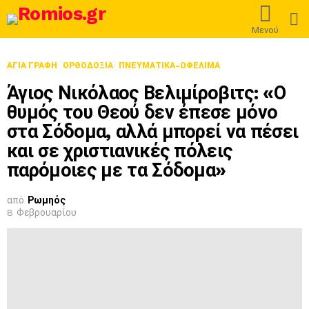
L
Μενού
ΑΓΙΑ ΓΡΑΦΗ
ΟΡΘΟΔΟΞΊΑ
ΠΝΕΥΜΑΤΙΚΑ-ΩΦΕΛΙΜΑ
Άγιος Νικόλαος Βελιμίροβιτς: «Ο
θυμός του Θεού δεν έπεσε μόνο
στα Σόδομα, αλλά μπορεί να πέσει
και σε χριστιανικές πόλεις
παρόμοιες με τα Σόδομα»
από
Ρωμηός
8 Φεβρουαρίου