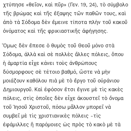
χτύπησε «θεῖον, καὶ πῦρ» (Γεν. 19, 24), τὸ σύμβολο
τῆς βρώμας καὶ τῆς ἔξαψης τῶν παθῶν τους, καὶ
ἀπὸ τὰ Σόδομα δὲν ἔμεινε τίποτα πλὴν τοῦ κακοῦ
ὀνόματος καὶ τῆς φρικιαστικῆς ἀφήγησης.
Ὅμως δὲν ἔπεσε ὁ θυμὸς τοῦ Θεοῦ μόνο στὰ
Σόδομα, ἀλλὰ καὶ σὲ πολλὲς ἄλλες πόλεις, ὅπου
ἡ ἁμαρτία εἶχε κάνει τοὺς ἀνθρώπους
δύσμορφους σὲ τέτοιο βαθμό, ὥστε νὰ μὴν
μοιάζουν καθόλου πιὰ μὲ τὸ ἔργο τοῦ οὐράνιου
Δημιουργοῦ. Καὶ ἐφόσον ἔτσι ἔγινε μὲ τὶς κακὲς
πόλεις, στὶς ὁποῖες δὲν εἶχε ἀκουστεῖ τὸ ὄνομα
τοῦ Ἰησοῦ Χριστοῦ, πόσω μᾶλλον μπορεῖ νὰ
συμβεῖ μὲ τὶς χριστιανικὲς πόλεις -τὶς
ἐφάμιλλες ἢ παρόμοιες ὡς πρὸς τὸ κακὸ μὲ τὰ