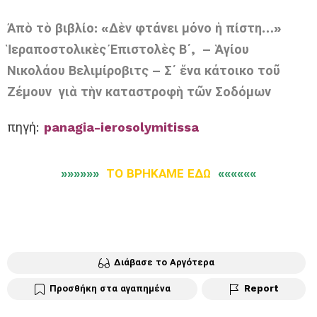
Ἀπὸ τὸ βιβλίο: «Δὲν φτάνει μόνο ἡ πίστη…»
Ἱεραποστολικὲς Ἐπιστολὲς Β΄, –
Ἁγίου
Νικολάου Βελιμίροβιτς –
Σ΄ ἕνα κάτοικο τοῦ
Ζέμουν
γιὰ τὴν καταστροφὴ τῶν Σοδόμων
πηγή:
panagia-ierosolymitissa
»»»»»»
ΤΟ ΒΡΗΚΑΜΕ ΕΔΩ
««««««
Διάβασε το Αργότερα
Προσθήκη στα αγαπημένα
Report