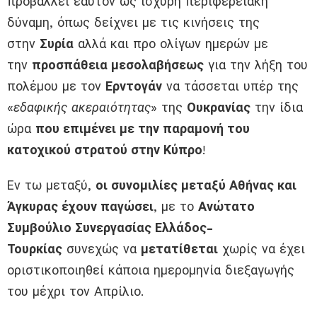
προβάλλει εαυτόν ως ισχυρή περιφερειακή
δύναμη, όπως δείχνει με τις κινήσεις της
στην
Συρία
αλλά και προ ολίγων ημερών με
την
προσπάθεια μεσολαβήσεως
για την λήξη του
πολέμου με τον
Ερντογάν
να τάσσεται υπέρ της
«
εδαφικής ακεραιότητας
» της
Ουκρανίας
την ίδια
ώρα
που επιμένει με την παραμονή του
κατοχικού στρατού στην Κύπρο
!
Εν τω μεταξύ,
οι συνομιλίες μεταξύ Αθήνας και
Άγκυρας έχουν παγώσει
, με το
Ανώτατο
Συμβούλιο Συνεργασίας Ελλάδος-
Τουρκίας
συνεχώς να
μετατίθεται
χωρίς να έχει
οριστικοποιηθεί κάποια ημερομηνία διεξαγωγής
του μέχρι τον Απρίλιο.