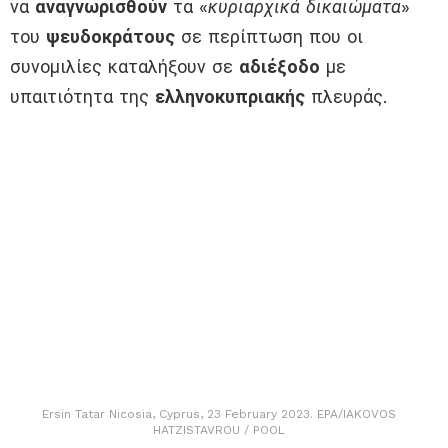
να
αναγνωρισθούν
τα «
κυριαρχικά δικαιώματα
»
του
ψευδοκράτους
σε περίπτωση που οι
συνομιλίες καταλήξουν σε
αδιέξοδο
με
υπαιτιότητα της
ελληνοκυπριακής
πλευράς.
Ersin Tatar Nicosia, Cyprus, 23 February 2023. EPA/IAKOVOS
HATZISTAVROU / POOL