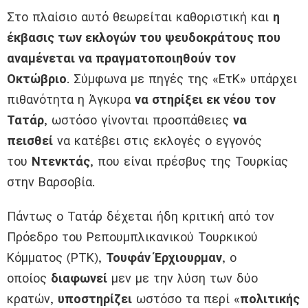
Στο πλαίσιο αυτό θεωρείται καθοριστική και
η
έκβασις των εκλογών του ψευδοκράτους που
αναμένεται να πραγματοποιηθούν τον
Οκτώβριο
. Σύμφωνα με πηγές της «ΕτΚ» υπάρχει
πιθανότητα η Άγκυρα
να στηρίξει εκ νέου τον
Τατάρ
, ωστόσο γίνονται προσπάθειες
να
πεισθεί
να κατέβει στις εκλογές ο εγγονός
του
Ντενκτάς
, που είναι πρέσβυς της Τουρκίας
στην Βαρσοβία.
Πάντως ο Τατάρ δέχεται ήδη κριτική από τον
Πρόεδρο του Ρεπουμπλικανικού Τουρκικού
Κόμματος (ΡΤΚ),
Τουφάν Έρχιουρμαν
, ο
οποίος
διαφωνεί
μεν με την λύση των δύο
κρατών,
υποστηρίζει
ωστόσο τα περί «
πολιτικής