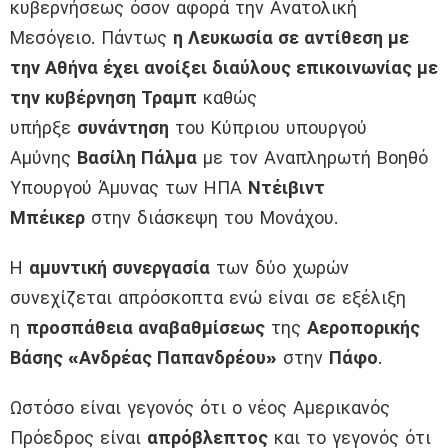
κυβερνήσεως όσον αφορά την Ανατολική
Μεσόγειο. Πάντως
η Λευκωσία σε αντίθεση με
την Αθήνα έχει ανοίξει διαύλους επικοινωνίας με
την κυβέρνηση Τραμπ
καθώς
υπήρξε
συνάντηση
του Κύπριου υπουργού
Αμύνης
Βασίλη Πάλμα
με τον Αναπληρωτή Βοηθό
Υπουργού Άμυνας των ΗΠΑ
Ντέιβιντ
Μπέικερ
στην διάσκεψη του Μονάχου.
Η
αμυντική συνεργασία
των δύο χωρών
συνεχίζεται απρόσκοπτα ενώ είναι σε εξέλιξη
η
προσπάθεια αναβαθμίσεως
της
Αεροπορικής
Βάσης «Ανδρέας Παπανδρέου»
στην
Πάφο
.
Ωστόσο είναι γεγονός ότι ο νέος Αμερικανός
Πρόεδρος είναι
απρόβλεπτος
και το γεγονός ότι