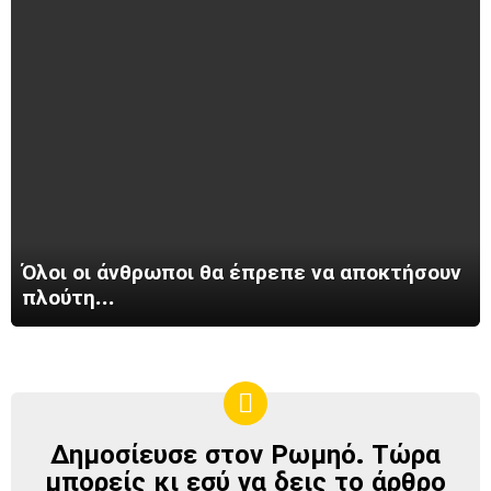
Όλοι οι άνθρωποι θα έπρεπε να αποκτήσουν
πλούτη…
Δημοσίευσε στον Ρωμηό. Τώρα
ΔΗΜΟΣΊΕΥΣΕ
ΣΤΟΝ
μπορείς κι εσύ να δεις το άρθρο