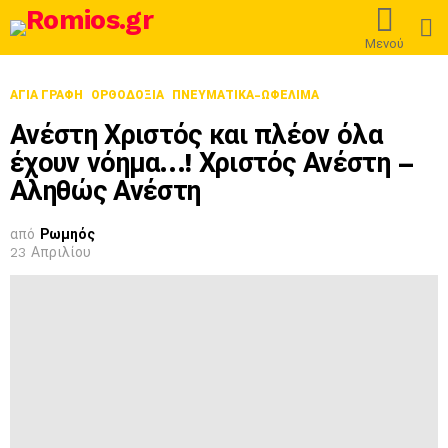
L
Μενού
ΑΓΙΑ ΓΡΑΦΗ
ΟΡΘΟΔΟΞΊΑ
ΠΝΕΥΜΑΤΙΚΑ-ΩΦΕΛΙΜΑ
Ανέστη Χριστός και πλέον όλα
έχουν νόημα…! Χριστός Ανέστη –
Αληθώς Ανέστη
από
Ρωμηός
23 Απριλίου