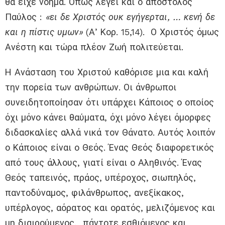
θα είχε νόημα. Όπως λέγει και ο απόστολος
Παύλος :
«ει δε Χριστός ουκ εγήγερται, … κενή δε
και η πίστις υμων»
(Α’ Κορ. 15,14). Ο Χριστός όμως
Ανέστη και τώρα πλέον Ζωή πολιτεύεται.
Η Ανάσταση του Χριστού καθόρισε μια και καλή
την πορεία των ανθρώπων. Οι άνθρωποι
συνειδητοποίησαν ότι υπάρχει Κάποιος ο οποίος
όχι μόνο κάνει θαύματα, όχι μόνο λέγει όμορφες
διδασκαλίες αλλά νικά τον Θάνατο. Αυτός λοιπόν
ο Κάποιος είναι ο Θεός. Ένας Θεός διαφορετικός
από τους άλλους, γιατί είναι ο Αληθινός. Ένας
Θεός ταπεινός, πράος, υπέροχος, σιωπηλός,
παντοδύναμος, φιλάνθρωπος, ανεξίκακος,
υπέρλογος, αόρατος και ορατός, μελιζόμενος και
μη διαιρούμενος, πάντοτε εσθιόμενος και