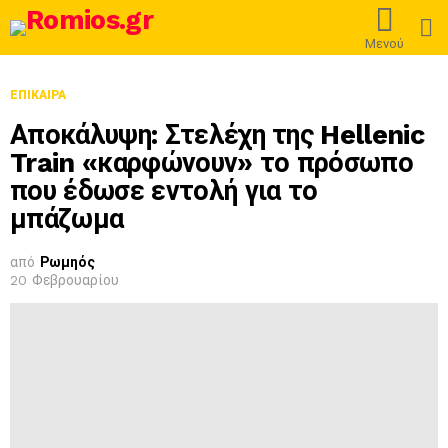
L
Μενού
ΕΠΊΚΑΙΡΑ
Αποκάλυψη: Στελέχη της Hellenic
Train «καρφώνουν» το πρόσωπο
που έδωσε εντολή για το
μπάζωμα
από
Ρωμηός
20 Φεβρουαρίου