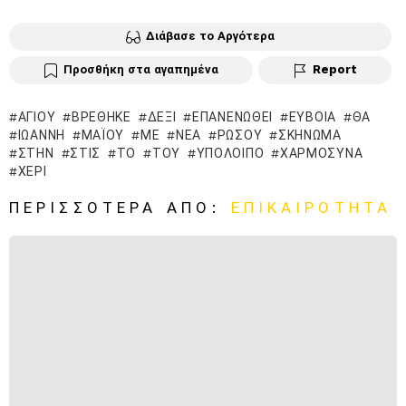
Διάβασε το Αργότερα
Προσθήκη στα αγαπημένα
Report
ΑΓΊΟΥ
ΒΡΈΘΗΚΕ
ΔΕΞΊ
ΕΠΑΝΕΝΩΘΕΊ
ΕΎΒΟΙΑ
ΘΑ
ΙΩΆΝΝΗ
ΜΑΪ́ΟΥ
ΜΕ
ΝΈΑ
ΡΏΣΟΥ
ΣΚΉΝΩΜΆ
ΣΤΗΝ
ΣΤΙΣ
ΤΟ
ΤΟΥ
ΥΠΌΛΟΙΠΟ
ΧΑΡΜΌΣΥΝΑ
ΧΈΡΙ
ΠΕΡΙΣΣΌΤΕΡΑ ΑΠΌ:
ΕΠΙΚΑΙΡΟΤΗΤΑ