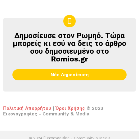
Δημοσίευσε στον Ρωμηό. Τώρα
ΔΗΜΟΣΊΕΥΣΕ
ΣΤΟΝ
μπορείς κι εσύ να δεις το άρθρο
ΡΩΜΗΌ
σου δημοσιευμένο στο
Romios.gr
Νέα Δημοσίευση
Πολιτική Απορρήτου
|
Όροι Χρήσης
© 2023
Εικονογραφίες - Community & Media
© 2024 Εικονογραφίες - Community & Media