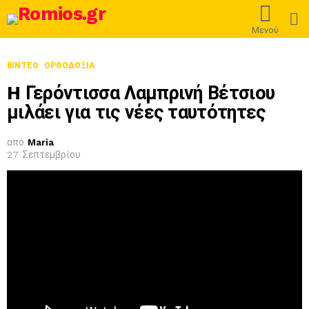
L
Μενού
ΒΊΝΤΕΟ
ΟΡΘΟΔΟΞΊΑ
H Γερόντισσα Λαμπρινή Βέτσιου
μιλάει για τις νέες ταυτότητες
από
Maria
27 Σεπτεμβρίου