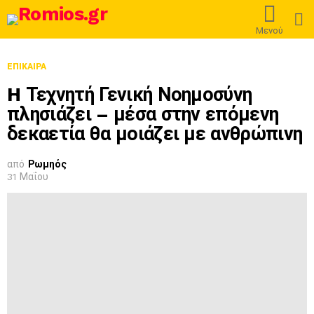
L
Μενού
ΕΠΊΚΑΙΡΑ
H Τεχνητή Γενική Νοημοσύνη
πλησιάζει – μέσα στην επόμενη
δεκαετία θα μοιάζει με ανθρώπινη
από
Ρωμηός
31 Μαΐου