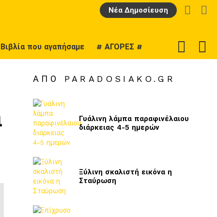
LOGIN
Α
Νέα Δημοσίευση
F
SWITCH
Βιβλία που αγαπήσαμε
# ΑΓΟΡΕΣ #
U
SKIN
ΑΠΌ PARADOSIAKO.GR
ι
Γυάλινη λάμπα παραφινέλαιου
διάρκειας 4-5 ημερών
Ξύλινη σκαλιστή εικόνα η
Σταύρωση