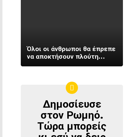
Όλοι οι άνθρωποι θα έπρεπε
να αποκτήσουν πλούτη…
Δημοσίευσε
ΔΗΜΟΣΊΕΥΣΕ
ΣΤΟΝ
στον Ρωμηό.
ΡΩΜΗΌ
Τώρα μπορείς
κι εσύ να δεις