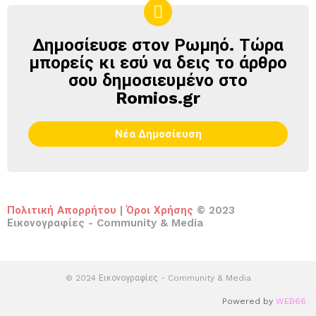
Δημοσίευσε στον Ρωμηό. Τώρα
ΔΗΜΟΣΊΕΥΣΕ
ΣΤΟΝ
μπορείς κι εσύ να δεις το άρθρο
ΡΩΜΗΌ
σου δημοσιευμένο στο
Romios.gr
Νέα Δημοσίευση
Πολιτική Απορρήτου
|
Όροι Χρήσης
© 2023
Εικονογραφίες - Community & Media
© 2024 Εικονογραφίες - Community & Media
Powered by
WEB66