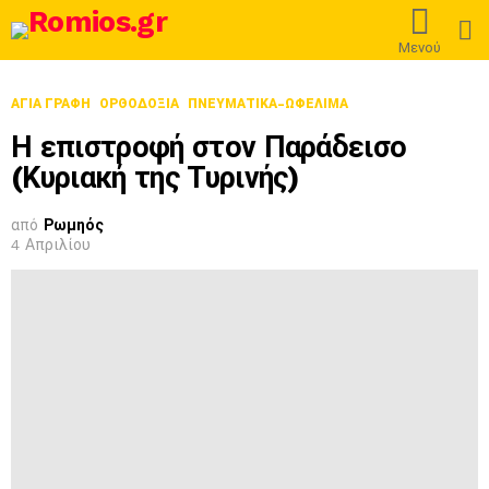
L
Μενού
ΑΓΙΑ ΓΡΑΦΗ
ΟΡΘΟΔΟΞΊΑ
ΠΝΕΥΜΑΤΙΚΑ-ΩΦΕΛΙΜΑ
Η επιστροφή στον Παράδεισο
(Κυριακή της Τυρινής)
από
Ρωμηός
4 Απριλίου