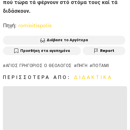
πού τώρα τά φέρνουν στό στόμα τους καί τά
διδάσκουν.
Πηγή:
romioitispolis
Διάβασε το Αργότερα
Προσθήκη στα αγαπημένα
Report
ΆΓΙΟΣ ΓΡΗΓΌΡΙΟΣ Ο ΘΕΟΛΌΓΟΣ
ΠΗΓΉ
ΠΟΤΆΜΙ
ΠΕΡΙΣΣΌΤΕΡΑ ΑΠΌ:
ΔΙΔΑΚΤΙΚΆ