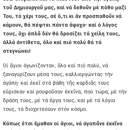
τοῦ Δημιουργοῦ μας, καί νά δεθοῦν μέ πόθο μαζί
Του, τό χέρι τους, σέ ὅ,τι κι ἄν προσπαθοῦν νά
κάμουν, θά πέφτει πάντα ἄψυχο· καί ὁ λόγος
τους, ὄχι ἁπλᾶ δέν θά δροσίζει τά χείλη τους,
ἀλλά ἀντίθετα, ὅλο καί πιό πολύ θά τά
στεγνώνει!
Οἱ ἅγιοι ἀγωνίζονταν, ὅλο καί πιό πολύ, νά
ξαναγυρίζουν μέσα τους, καλλιεργώντας τήν
ἀγάπη· καί ἐκεῖ στά βάθη τῆς καρδιᾶς τους
εὕρισκαν καί ρουφοῦσαν ἐκεῖνα, πού τώρα, μέ τήν
δράση τους, μέ τά ἔργα τους, καί μέ τά λόγια
τους, τά διοχετεύουν στόν κόσμο.
Κάπως ἔτσι ἔμαθαν οἱ ἅγιοι, νά ἀγαπᾶνε ἐκεῖνα