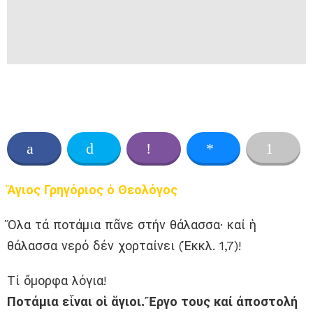
Ἅγιος Γρηγόριος ὁ Θεολόγος
Ὅλα τά ποτάμια πᾶνε στήν θάλασσα· καί ἡ
θάλασσα νερό δέν χορταίνει (Ἐκκλ. 1,7)!
Τί ὄμορφα λόγια!
Ποτάμια εἶναι οἱ ἅγιοι. Ἔργο τους καί ἀποστολή