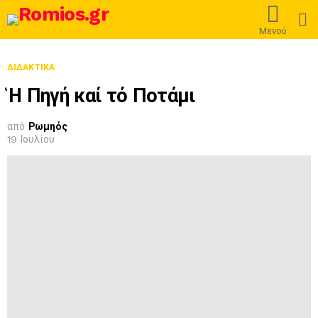
L
Μενού
ΔΙΔΑΚΤΙΚΆ
Ἡ Πηγή καί τό Ποτάμι
από
Ρωμηός
19 Ιουλίου