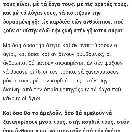
τους εἶναι, μέ τά ἔργα τους, μέ τίς ἀρετές τους,
καί μέ τά λόγια τους, νά ποτίζουν τήν
διψασμένη γῆ: τίς καρδιές τῶν ἀνθρώπων, πού
ζοῦν σ’ αὐτήν ἐδῶ τήν ζωή στήν γῆ κατά σάρκα.
Μά ὅση δραστηριότητα καί ἄν ἀναπτύσσουν οἱ
ἅγιοι, καί ὅσες καί ἄν δίνουν συμβουλές, οἱ
ἄνθρωποι θά μένουν διψασμένοι, ἄν δέν ψάξουν
νά βροῦνε οἱ ἴδιοι τόν τρόπο, νά ξαναγυρίσουν
μόνοι τους, μέ τήν καρδιά τους, στήν Πηγή
ἐκείνη, ἀπό τήν ὁποία ξεπηγάζουν τά ἔργα πού
κάνουν οἱ ἅγιοι.
Καί ὅσο θά τό ἀμελοῦν, ὅσο θά ἀμελοῦν νά
ξαναγυρίσουν μέσα τους, στήν καρδιά τους, στόν
ἔσω ἄνθρωπο καί νά πιαστοῦν ἀπό τήν ἀγάπη