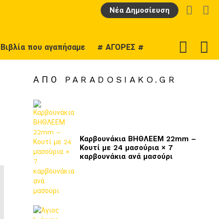
LOGIN
Α
Νέα Δημοσίευση
F
SWITCH
Βιβλία που αγαπήσαμε
# ΑΓΟΡΕΣ #
U
SKIN
ΑΠΌ PARADOSIAKO.GR
Καρβουνάκια ΒΗΘΛΕΕΜ 22mm –
Κουτί με 24 μασούρια × 7
καρβουνάκια ανά μασούρι