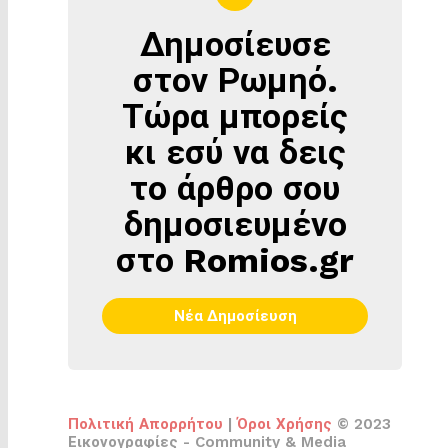
Δημοσίευσε
ΔΗΜΟΣΊΕΥΣΕ
ΣΤΟΝ
στον Ρωμηό.
ΡΩΜΗΌ
Τώρα μπορείς
κι εσύ να δεις
το άρθρο σου
δημοσιευμένο
στο Romios.gr
Νέα Δημοσίευση
Πολιτική Απορρήτου
|
Όροι Χρήσης
© 2023
Εικονογραφίες - Community & Media