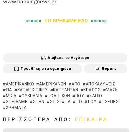
www.bankingnews.gr
»»»»»»
ΤΟ ΒΡΗΚΑΜΕ ΕΔΩ
««««««
Διάβασε το Αργότερα
Προσθήκη στα αγαπημένα
Report
ΑΜΕΡΙΚΑΝΙΚΌ
ΑΜΕΡΙΚΑΝΏΝ
ΑΠΌ
ΑΠΟΚΑΛΎΨΕΙΣ
ΓΙΑ
ΚΑΤΑΙΓΙΣΤΙΚΈΣ
ΚΑΤΈΛΗΞΑΝ
ΚΡΆΤΟΣ
ΜΆΣΚ
ΜΙΣΆ
ΟΥΚΡΑΝΊΑ
ΠΟΛΙΤΙΚΏΝ
ΠΟΥ
ΣΆΠΙΟ
ΣΤΕΊΛΑΜΕ
ΣΤΗΝ
ΣΤΙΣ
ΤΑ
ΤΟ
ΤΟΥ
ΤΣΈΠΕΣ
ΧΡΉΜΑΤΑ
ΠΕΡΙΣΣΌΤΕΡΑ ΑΠΌ:
ΕΠΊΚΑΙΡΑ