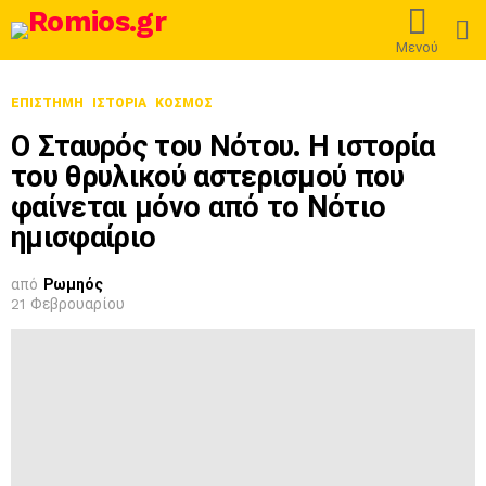
L
Μενού
ΕΠΙΣΤΉΜΗ
ΙΣΤΟΡΊΑ
ΚΌΣΜΟΣ
Ο Σταυρός του Νότου. Η ιστορία
του θρυλικού αστερισμού που
φαίνεται μόνο από το Νότιο
ημισφαίριο
από
Ρωμηός
21 Φεβρουαρίου