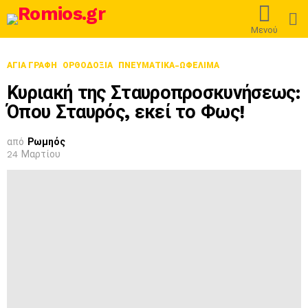
L
Μενού
ΑΓΙΑ ΓΡΑΦΗ
ΟΡΘΟΔΟΞΊΑ
ΠΝΕΥΜΑΤΙΚΑ-ΩΦΕΛΙΜΑ
Κυριακή της Σταυροπροσκυνήσεως:
Όπου Σταυρός, εκεί το Φως!
από
Ρωμηός
24 Μαρτίου