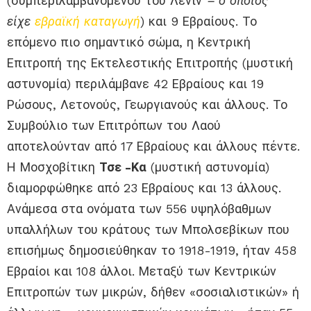
(συμπεριλαμβανομένου του Λένιν
– ο οποίος
είχε
εβραϊκή καταγωγή
) και 9 Εβραίους. Το
επόμενο πιο σημαντικό σώμα, η Κεντρική
Επιτροπή της Εκτελεστικής Επιτροπής (μυστική
αστυνομία) περιλάμβανε 42 Εβραίους και 19
Ρώσους, Λετονούς, Γεωργιανούς και άλλους. Το
Συμβούλιο των Επιτρόπων του Λαού
αποτελούνταν από 17 Εβραίους και άλλους πέντε.
Η Μοσχοβίτικη
Τσε -Κα
(μυστική αστυνομία)
διαμορφώθηκε από 23 Εβραίους και 13 άλλους.
Ανάμεσα στα ονόματα των 556 υψηλόβαθμων
υπαλλήλων του κράτους των Μπολσεβίκων που
επισήμως δημοσιεύθηκαν το 1918-1919, ήταν 458
Εβραίοι και 108 άλλοι. Μεταξύ των Κεντρικών
Επιτροπών των μικρών, δήθεν «σοσιαλιστικών» ή