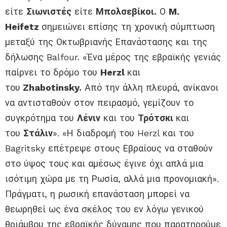
είτε
Σιωνιστές
είτε
Μπολσεβίκοι.
Ο
M.
Heifetz
σημειώνει επίσης τη χρονική σύμπτωση
μεταξύ της Οκτωβριανής Επανάστασης και της
δήλωσης Balfour. «Ένα μέρος της εβραϊκής γενιάς
παίρνει το δρόμο του
Herzl
και
του
Zhabotinsky.
Από την άλλη πλευρά, ανίκανοι
να αντισταθούν στον πειρασμό, γεμίζουν το
συγκρότημα του
Λένιν
και του
Τρότσκι
και
του
Στάλιν
». «Η διαδρομή του Herzl και του
Bagritsky επέτρεψε στους Εβραίους να σταθούν
στο ύψος τους και αμέσως έγινε όχι απλά μια
ισότιμη χώρα με τη Ρωσία, αλλά μια προνομιακή».
Πράγματι, η ρωσική επανάσταση μπορεί να
θεωρηθεί ως ένα σκέλος του εν λόγω γενικού
θριάμβου της εβραϊκής δύναμης που παρατηρούμε