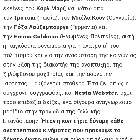
εκείνες του
Καρλ Μαρξ
και κάτω από
τον
Τρότσκι
(Ρωσία), τον
Μπέλα Κουν
(Ουγγαρία),
την
Ρόζα Λούξεμπουργκ
(Γερμανία) και
την
Emma Goldman
(Ηνωμένες Πολιτείες), αυτή
η παγκόσμια συνωμοσία για η ανατροπή του
πολιτισμού και για την ανασύσταση της κοινωνίας
στην βάση της διακοπής της ανάπτυξης, της
ζηλόφθονου μοχθηρίας και της αδύνατης
ισότητας – αυξάνεται σταθερά. Έπαιξε, όπως η
σύγχρονη συγγραφέας, κα.
Nesta Webster,
έχει
τόσο επιδέξια δείξει, ένα σίγουρα αναγνωρίσιμο
μερίδιο στην τραγωδία της Γαλλικής
Επανάστασης.
Ήταν η κινητήρια δύναμη κάθε
ανατρεπτικού κινήματος που προέκυψε το
δέκατο ένατο αιώνα
και τώρα επιτέλους αυτή η