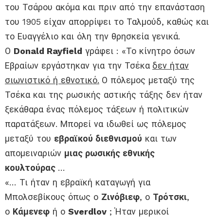
του Τσάρου ακόμα και πριν από την επανάσταση
του 1905 είχαν απορρίψει το Ταλμούδ, καθώς και
το Ευαγγέλιο και όλη την θρησκεία γενικά.
Ο
Donald Rayfield
γράφει : «Το κίνητρο όσων
Εβραίων εργάστηκαν για την Τσέκα
δεν ήταν
σιωνιστικό ή εθνοτικό.
Ο πόλεμος μεταξύ της
Τσέκα και της ρωσικής αστικής τάξης δεν ήταν
ξεκάθαρα ένας πόλεμος τάξεων ή πολιτικών
παρατάξεων. Μπορεί να ιδωθεί ως πόλεμος
μεταξύ του
εβραϊκού διεθνισμού
και των
απομειναριών
μιας ρωσικής εθνικής
κουλτούρας
…
«… Τι ήταν η εβραϊκή καταγωγή για
Μπολσεβίκους όπως ο
Ζινόβιεφ
, ο
Τρότσκι
,
ο
Κάμενεφ
ή ο
Sverdlov
; Ήταν μερικοί