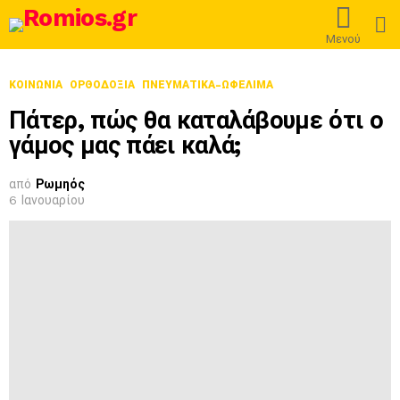
L
Μενού
ΚΟΙΝΩΝΙΑ
ΟΡΘΟΔΟΞΊΑ
ΠΝΕΥΜΑΤΙΚΑ-ΩΦΕΛΙΜΑ
Πάτερ, πώς θα καταλάβουμε ότι ο
γάμος μας πάει καλά;
από
Ρωμηός
6 Ιανουαρίου