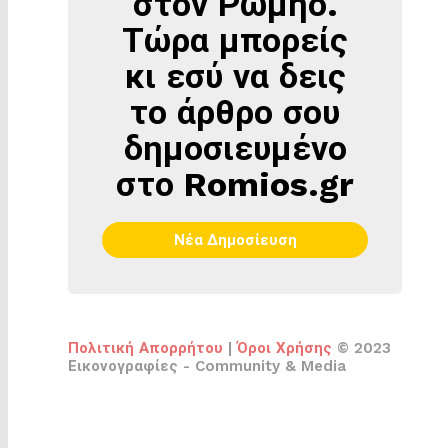
στον Ρωμηό.
ΡΩΜΗΌ
Τώρα μπορείς
κι εσύ να δεις
το άρθρο σου
δημοσιευμένο
στο Romios.gr
Νέα Δημοσίευση
Πολιτική Απορρήτου
|
Όροι Χρήσης
© 2023
Εικονογραφίες - Community & Media