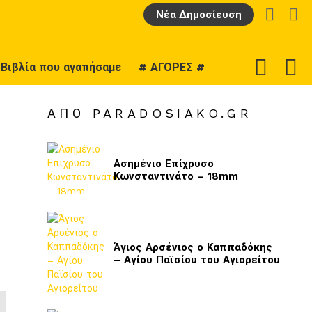
LOGIN
Α
Νέα Δημοσίευση
F
SWITCH
Βιβλία που αγαπήσαμε
# ΑΓΟΡΕΣ #
U
SKIN
ΑΠΌ PARADOSIAKO.GR
Ασημένιο Επίχρυσο
Κωνσταντινάτο – 18mm
Άγιος Αρσένιος ο Καππαδόκης
– Αγίου Παϊσίου του Αγιορείτου