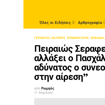
Όλες οι Ειδήσεις
Αρθρογραφία
ΓΕΡΟΝΤΕΣ-ΠΑΤΕΡΕΣ
ΕΠΙΚΑΙΡΟΤΗΤΑ
ΟΡΘΟΔΟΞ
Πειραιώς Σεραφε
αλλάξει ο Πασχά
αδύνατος ο συνε
στην αίρεση”
από
Ρωμηός
17 Απριλίου