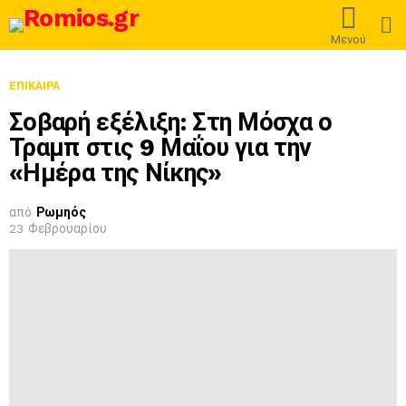
L
Μενού
ΕΠΊΚΑΙΡΑ
Σοβαρή εξέλιξη: Στη Μόσχα ο
Τραμπ στις 9 Μαΐου για την
«Ημέρα της Νίκης»
από
Ρωμηός
23 Φεβρουαρίου