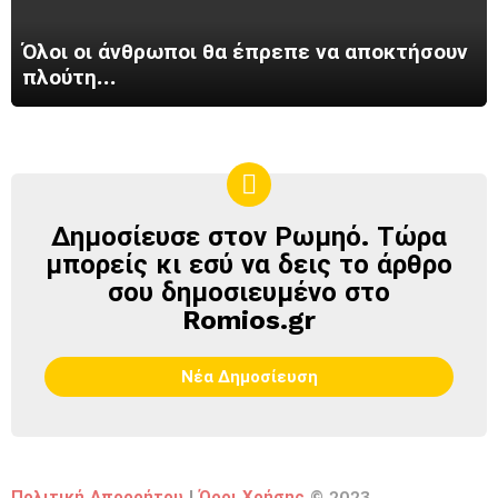
Όλοι οι άνθρωποι θα έπρεπε να αποκτήσουν
πλούτη…
Δημοσίευσε στον Ρωμηό. Τώρα
ΔΗΜΟΣΊΕΥΣΕ
ΣΤΟΝ
μπορείς κι εσύ να δεις το άρθρο
ΡΩΜΗΌ
σου δημοσιευμένο στο
Romios.gr
Νέα Δημοσίευση
Πολιτική Απορρήτου
|
Όροι Χρήσης
© 2023