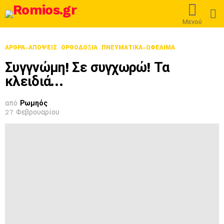
L
Μενού
ΑΡΘΡΑ-ΑΠΟΨΕΙΣ
ΟΡΘΟΔΟΞΊΑ
ΠΝΕΥΜΑΤΙΚΑ-ΩΦΕΛΙΜΑ
Συγγνώμη! Σε συγχωρώ! Τα
κλειδιά…
από
Ρωμηός
27 Φεβρουαρίου