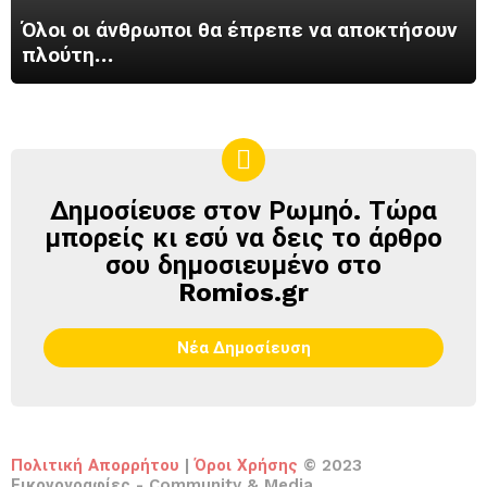
Όλοι οι άνθρωποι θα έπρεπε να αποκτήσουν
πλούτη…
Δημοσίευσε στον Ρωμηό. Τώρα
ΔΗΜΟΣΊΕΥΣΕ
ΣΤΟΝ
μπορείς κι εσύ να δεις το άρθρο
ΡΩΜΗΌ
σου δημοσιευμένο στο
Romios.gr
Νέα Δημοσίευση
Πολιτική Απορρήτου
|
Όροι Χρήσης
© 2023
Εικονογραφίες - Community & Media