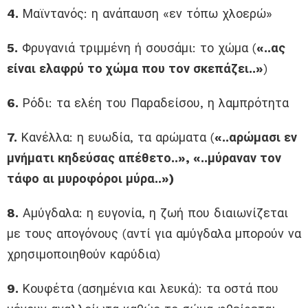
4.
Μαϊντανός: η ανάπαυση «εν τόπω χλοερώ»
5.
Φρυγανιά τριμμένη ή σουσάμι: το χώμα (
«..ας
είναι ελαφρύ το χώμα που τον σκεπάζει..»
)
6.
Ρόδι: τα ελέη του Παραδείσου, η λαμπρότητα
7.
Κανέλλα: η ευωδία, τα αρώματα (
«..αρώμασι εν
μνήματι κηδεύσας απέθετο..», «..μύραναν τον
τάφο αι μυροφόροι μύρα..»)
8.
Αμύγδαλα: η ευγονία, η ζωή που διαιωνίζεται
με τους απογόνους (αντί για αμύγδαλα μπορούν να
χρησιμοποιηθούν καρύδια)
9.
Κουφέτα (ασημένια και λευκά): τα οστά που