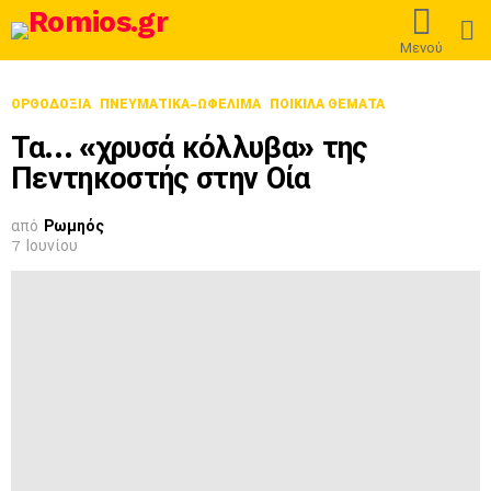
L
Μενού
ΟΡΘΟΔΟΞΊΑ
ΠΝΕΥΜΑΤΙΚΑ-ΩΦΕΛΙΜΑ
ΠΟΙΚΙΛΑ ΘΕΜΑΤΑ
Τα… «χρυσά κόλλυβα» της
Πεντηκοστής στην Οία
από
Ρωμηός
7 Ιουνίου