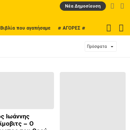
LOGIN
Α
Νέα Δημοσίευση
F
SWITCH
Βιβλία που αγαπήσαμε
# ΑΓΟΡΕΣ #
U
SKIN
ος Ιωάννης
ίμοβιτς – Ο