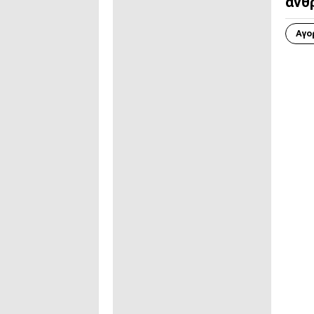
άνθ
Αγο