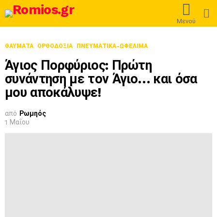
L
Μενού
ΘΑΎΜΑΤΑ
ΟΡΘΟΔΟΞΊΑ
ΠΝΕΥΜΑΤΙΚΑ-ΩΦΕΛΙΜΑ
Άγιος Πορφύριος: Πρώτη
συνάντηση με τον Άγιο… και όσα
μου αποκάλυψε!
από
Ρωμηός
1 Μαΐου