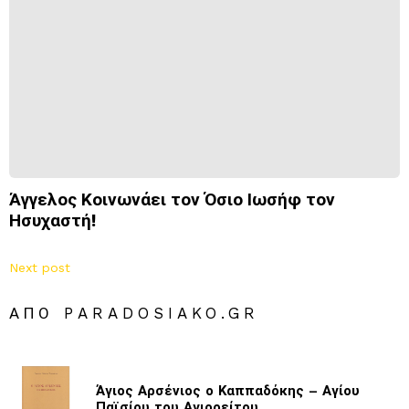
Άγγελος Κοινωνάει τον Όσιο Ιωσήφ τον
Ησυχαστή!
Next post
ΑΠΌ PARADOSIAKO.GR
Άγιος Αρσένιος ο Καππαδόκης – Αγίου
Παϊσίου του Αγιορείτου