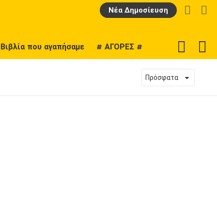
LOGIN
Α
Νέα Δημοσίευση
F
SWITCH
Βιβλία που αγαπήσαμε
# ΑΓΟΡΕΣ #
U
SKIN