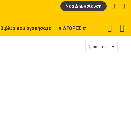
LOGIN
Α
Νέα Δημοσίευση
F
SWITCH
Βιβλία που αγαπήσαμε
# ΑΓΟΡΕΣ #
U
SKIN