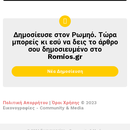
Δημοσίευσε στον Ρωμηό. Τώρα
ΔΗΜΟΣΊΕΥΣΕ
ΣΤΟΝ
μπορείς κι εσύ να δεις το άρθρο
ΡΩΜΗΌ
σου δημοσιευμένο στο
Romios.gr
Νέα Δημοσίευση
Πολιτική Απορρήτου
|
Όροι Χρήσης
© 2023
Εικονογραφίες - Community & Media