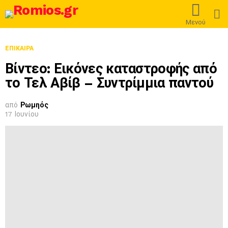
L
Μενού
ΕΠΊΚΑΙΡΑ
Βίντεο: Εικόνες καταστροφής από
το Τελ Αβίβ – Συντρίμμια παντού
από
Ρωμηός
17 Ιουνίου