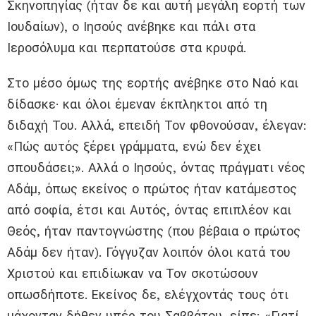
Σκηνοπηγίας (ήταν δε και αυτή μεγάλη εορτή των
Ιουδαίων), ο Ιησούς ανέβηκε και πάλι στα
Ιεροσόλυμα και περπατούσε στα κρυφά.
Στο μέσο όμως της εορτής ανέβηκε στο Ναό και
δίδασκε· και όλοι έμεναν έκπληκτοι από τη
διδαχή Του. Αλλά, επειδή Τον φθονούσαν, έλεγαν:
«Πώς αυτός ξέρει γράμματα, ενώ δεν έχει
σπουδάσει;». Αλλά ο Ιησούς, όντας πράγματι νέος
Αδάμ, όπως εκείνος ο πρώτος ήταν κατάμεστος
από σοφία, έτσι και Αυτός, όντας επιπλέον και
Θεός, ήταν παντογνώστης (που βέβαια ο πρώτος
Αδάμ δεν ήταν). Γόγγυζαν λοιπόν όλοι κατά του
Χριστού και επιδίωκαν να Τον σκοτώσουν
οπωσδήποτε. Εκείνος δε, ελέγχοντάς τους ότι
μάχονταν δήθεν υπέρ του Σαββάτου, είπε: «Γιατί