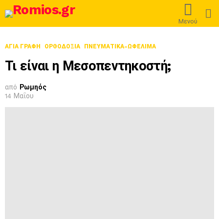
L
Μενού
ΑΓΙΑ ΓΡΑΦΗ
ΟΡΘΟΔΟΞΊΑ
ΠΝΕΥΜΑΤΙΚΑ-ΩΦΕΛΙΜΑ
Τι είναι η Μεσοπεντηκοστή;
από
Ρωμηός
14 Μαΐου