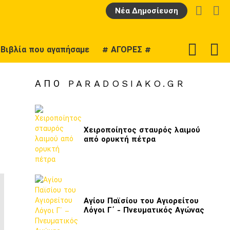
LOGIN
Α
Νέα Δημοσίευση
F
SWITCH
Βιβλία που αγαπήσαμε
# ΑΓΟΡΕΣ #
U
SKIN
ΑΠΌ PARADOSIAKO.GR
Χειροποίητος σταυρός λαιμού
από ορυκτή πέτρα
Αγίου Παϊσίου του Αγιορείτου
Λόγοι Γ΄ - Πνευματικός Αγώνας