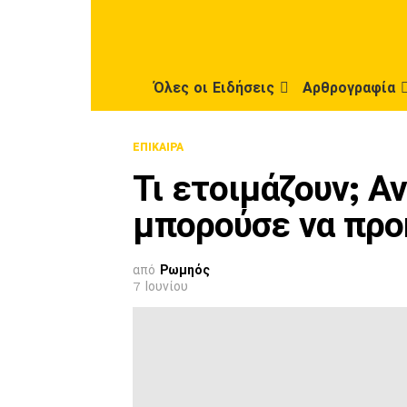
Όλες οι Ειδήσεις
Αρθρογραφία
ΕΠΊΚΑΙΡΑ
Τι ετοιμάζουν; Α
μπορούσε να προ
από
Ρωμηός
7 Ιουνίου